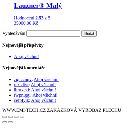
Lauzner® Malý
Hodnocení
2.53
z 5
35000,00
Kč
Vyhledávání
Nejnovější příspěvky
Ahoj všichni!
Nejnovější komentáře
zgnccnqv
:
Ahoj všichni!
rcxsdtvr
:
Ahoj všichni!
lhruxcki
:
Ahoj všichni!
fwpniggi
:
Ahoj všichni!
cefpfylk
:
Ahoj všichni!
WWW.EMI-TECH.CZ ZAKÁZKOVÁ VÝROBAZ PLECHU