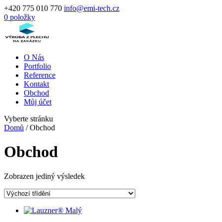
+420 775 010 770
info@emi-tech.cz
0 položky
O Nás
Portfolio
Reference
Kontakt
Obchod
Můj účet
Vyberte stránku
Domů
/ Obchod
Obchod
Zobrazen jediný výsledek