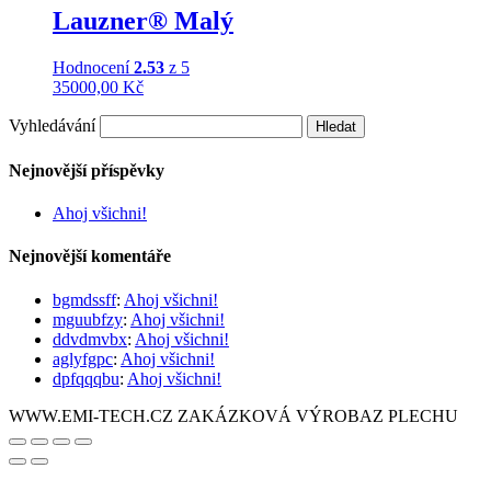
Lauzner® Malý
Hodnocení
2.53
z 5
35000,00
Kč
Vyhledávání
Nejnovější příspěvky
Ahoj všichni!
Nejnovější komentáře
bgmdssff
:
Ahoj všichni!
mguubfzy
:
Ahoj všichni!
ddvdmvbx
:
Ahoj všichni!
aglyfgpc
:
Ahoj všichni!
dpfqqqbu
:
Ahoj všichni!
WWW.EMI-TECH.CZ ZAKÁZKOVÁ VÝROBAZ PLECHU