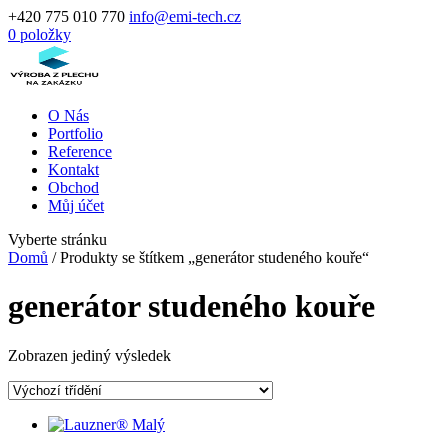
+420 775 010 770
info@emi-tech.cz
0 položky
O Nás
Portfolio
Reference
Kontakt
Obchod
Můj účet
Vyberte stránku
Domů
/ Produkty se štítkem „generátor studeného kouře“
generátor studeného kouře
Zobrazen jediný výsledek